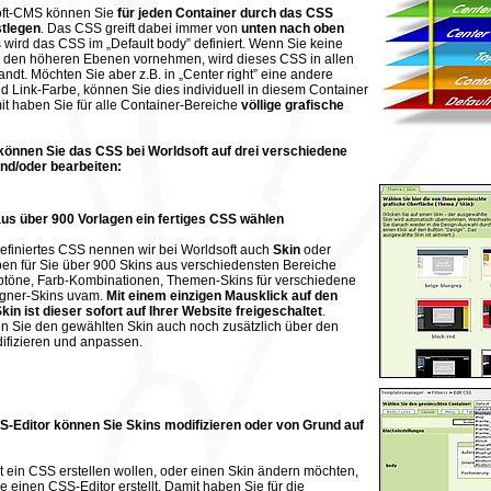
oft-CMS können Sie
für jeden Container durch das CSS
stlegen
. Das CSS greift dabei immer von
unten nach oben
s wird das CSS im „Default body” definiert. Wenn Sie keine
 den höheren Ebenen vornehmen, wird dieses CSS in allen
t. Möchten Sie aber z.B. in „Center right” eine andere
d Link-Farbe, können Sie dies individuell in diesem Container
it haben Sie für alle Container-Bereiche
völlige grafische
können Sie das CSS bei Worldsoft auf drei verschiedene
nd/oder bearbeiten:
aus über 900 Vorlagen ein fertiges CSS wählen
definiertes CSS nennen wir bei Worldsoft auch
Skin
oder
ben für Sie über 900 Skins aus verschiedensten Bereiche
arbtöne, Farb-Kombinationen, Themen-Skins für verschiedene
gner-Skins uvam.
Mit einem einzigen Mausklick auf den
n ist dieser sofort auf Ihrer Website freigeschaltet
.
en Sie den gewählten Skin auch noch zusätzlich über den
ifizieren und anpassen.
S-Editor können Sie Skins modifizieren oder von Grund auf
 ein CSS erstellen wollen, oder einen Skin ändern möchten,
ie einen CSS-Editor erstellt. Damit haben Sie für die