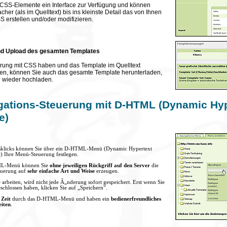
CSS-Elemente ein Interface zur Verfügung und können
cher (als im Quelltext) bis ins kleinste Detail das von Ihnen
 erstellen und/oder modifizieren.
nd Upload des gesamten Templates
rung mit CSS haben und das Template im Quelltext
len, können Sie auch das gesamte Template herunterladen,
d wieder hochladen.
gations-Steuerung mit D-HTML (Dynamic Hy
e)
klicks können Sie über ein D-HTML-Menü (Dynamic Hypertext
 Ihre Menü-Steuerung festlegen.
ML-Menü können Sie
ohne jeweiligen Rückgriff auf den Server
die
uerung auf
sehr einfache Art und Weise
erzeugen.
arbeiten, wird nicht jede Ã„nderung sofort gespeichert. Erst wenn Sie
schlossen haben, klicken Sie auf „Speichern”.
l Zeit
durch das D-HTML-Menü und haben ein
bedienerfreundliches
eiten
.