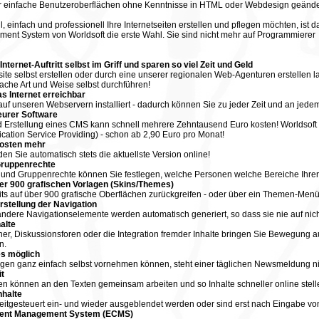
 einfache Benutzeroberflächen ohne Kenntnisse in HTML oder Webdesign geände
, einfach und professionell Ihre Internetseiten erstellen und pflegen möchten, ist 
ent System von Worldsoft die erste Wahl. Sie sind nicht mehr auf Programmierer
Internet-Auftritt selbst im Griff und sparen so viel Zeit und Geld
ite selbst erstellen oder durch eine unserer regionalen Web-Agenturen erstellen 
nfache Art und Weise selbst durchführen!
as Internet erreichbar
 auf unseren Webservern installiert - dadurch können Sie zu jeder Zeit und an jedem
eurer Software
d Erstellung eines CMS kann schnell mehrere Zehntausend Euro kosten! Worldsoft
cation Service Providing) - schon ab 2,90 Euro pro Monat!
osten mehr
den Sie automatisch stets die aktuellste Version online!
Gruppenrechte
 und Gruppenrechte können Sie festlegen, welche Personen welche Bereiche Ihrer
er 900 grafischen Vorlagen (Skins/Themes)
ts auf über 900 grafische Oberflächen zurückgreifen - oder über ein Themen-Menü I
stellung der Navigation
dere Navigationselemente werden automatisch generiert, so dass sie nie auf nich
alte
r, Diskussionsforen oder die Integration fremder Inhalte bringen Sie Bewegung a
n.
es möglich
gen ganz einfach selbst vornehmen können, steht einer täglichen Newsmeldung n
t
n können an den Texten gemeinsam arbeiten und so Inhalte schneller online stell
nhalte
zeitgesteuert ein- und wieder ausgeblendet werden oder sind erst nach Eingabe 
tent Management System (ECMS)