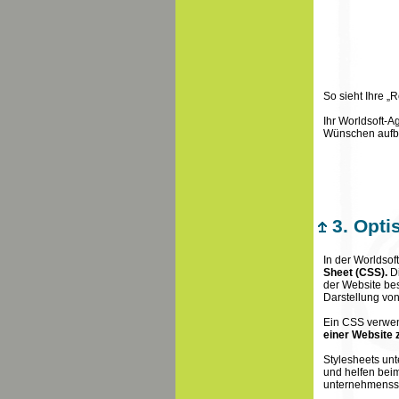
So sieht Ihre „
Ihr Worldsoft-A
Wünschen aufb
3. Opti
In der Worldso
Sheet (CSS).
Di
der Website bes
Darstellung vo
Ein CSS verwe
einer Website 
Stylesheets unt
und helfen beim
unternehmenssp