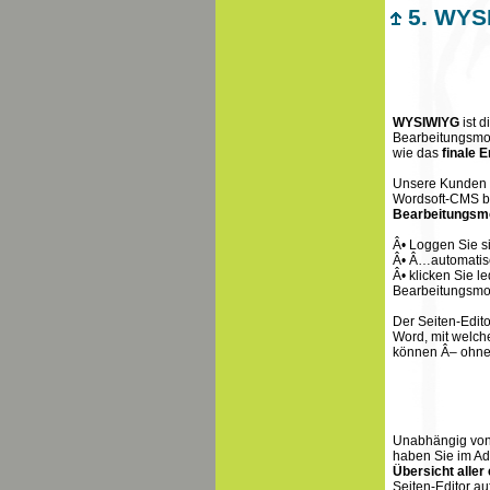
5. WYSI
WYSIWIYG
ist 
Bearbeitungsmod
wie das
finale E
Unsere Kunden s
Wordsoft-CMS be
Bearbeitungsmo
Â• Loggen Sie s
Â• Â…automatisch
Â• klicken Sie l
Bearbeitungsm
Der Seiten-Edito
Word, mit welc
können Â– ohne 
Unabhängig von d
haben Sie im Ad
Übersicht aller 
Seiten-Editor au