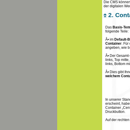
Die CMS können
der digitalen We
2. Cont
Das
Basis-Tem
folgende Teile:
Â• im
Default-
Container
. Für
angeben, wie bre
Â• Der Gesamt-
links, Top mitte
links, Bottom mi
Â• Dies gibt Ih
welchem Conta
In unserer Stan
erscheint, habe
Container „Cent
Druckbutton.
Auf der rechten