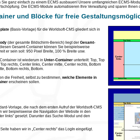
 Sie ganz einfach zu einem ECMS ausbauen! Unsere umfangreichen ECMS-Modul
rtschöpfung. Die ECMS-Module automatisieren Ihre Verwaltung und sparen Ihnen d
ainer und Blöcke für freie Gestaltungsmögli
plate
(Basis-Vorlage) für die Worldsoft-CMS gliedert sich in
Body
(der gesamte Bildschirm-Bereich) liegt der
Gesamt-
 diesen Gesamt-Container können Sie beispielsweise
it er sein soll: 950 Pixel Breite, 100 % Breite usw.
Container ist wiederum in
Unter-Container
unterteilt: Top, Top
, Top rechts, Center links, Center mitte, Center rechts, Bottom
tte, Bottom rechts, Bottom.
nen die Freiheit, selbst zu bestimmen,
welche Elemente in
iner
erscheinen sollen.
dard-Vorlage, die nach dem ersten Aufruf der Worldsoft-CMS
n wir beipielsweise die Navigation der Website in den
er links” gesetzt. Darunter das Suche-Modul und den
 Seite haben wir in „Center rechts” das LogIn eingefügt.