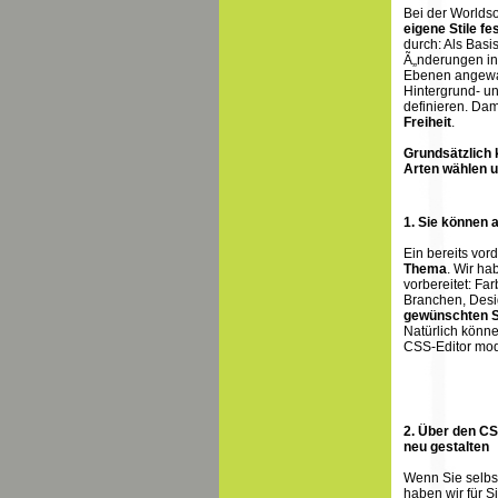
Bei der Worlds
eigene Stile fe
durch: Als Basi
Ã„nderungen in
Ebenen angewand
Hintergrund- un
definieren. Dam
Freiheit
.
Grundsätzlich 
Arten wählen u
1. Sie können 
Ein bereits vor
Thema
. Wir ha
vorbereitet: F
Branchen, Desi
gewünschten Ski
Natürlich könn
CSS-Editor mod
2. Über den CS
neu gestalten
Wenn Sie selbst
haben wir für S