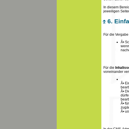
In diesem Berei
jeweiligen Seite
6. Einf
Für die Vergabe
Â• S
wenn
nachd
Für die
Inhaltss
voneinander ver
Â• Ei
bearb
Â• Di
dürfe
bearb
Â• fü
zugän
Â• us