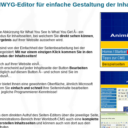
WYG-Editor für einfache Gestaltung der Inha
die Abkürzung für What You See Is What You Get Â– ein
us für Inhaltsseiten, bei welchem Sie
direkt sehen können
,
rgebnis
auf Ihrer Website aussehen wird.
ind von der Einfachheit der Seitenbearbeitung bei der
geistert:
Mit nur einem einzigen Klick kommen Sie in den
dus der Inhaltsseiten!
ich auf Ihrer Website einÂ…
 erscheint auf jeder Inhaltsseite der Button
Bearbeiten
ediglich auf diesen Button Â– und schon sind Sie im
odusÂ…
r bietet Ihnen eine gewohnten Oberfläche, ähnlich Microsoft
hem Sie
einfach und schnell
Ihre Seiteninhalte bearbeiten
jegliche Programmierer-Kenntnisse!
em direkten Aufruf des Seiten-Editors über die jeweilige Seite,
ministrations-Bereich Ihrer Worldsoft-CMS auch eine
komplette
erstellen Inhaltsseiten
und können auch von dort aus den
frufen.