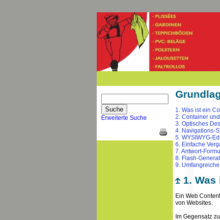
Grundlag
1. Was ist ein 
2. Container und
Erweiterte Suche
3. Optisches Des
4. Navigations-
5. WYSIWYG-Edito
6. Einfache Ver
7. Antwort-Formu
8. Flash-Generat
9. Umfangreiche 
1. Was 
Ein Web Content
von Websites.
Im Gegensatz zu