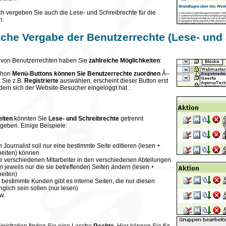
ch vergeben Sie auch die Lese- und Schreibrechte für die
n.
ache Vergabe der Benutzerrechte (Lese- und 
 von Benutzerrechten haben Sie
zahlreiche Möglichkeiten
:
chon
Menü-Buttons können Sie Benutzerrechte zuordnen
Â–
 Sie z.B.
Registrierte
auswählen, erscheint dieser Button erst
em sich der Website-Besucher eingeloggt hat .
eiten
könnten Sie
Lese- und Schreibrechte
getrennt
geben. Einige Beispiele:
n Journalist soll nur eine bestimmte Seite editieren (lesen +
eiten) können.
e verschiedenen Mitarbeiter in den verschiedenen Abteilungen
n jeweils nur die sie betreffenden Seiten ändern (lesen +
eiten)
r bestimmte Kunden gibt es interne Seiten, die nur diesen
glich sein sollen (nur lesen)
w.