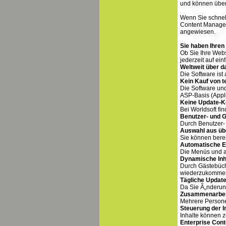
und können über
Wenn Sie schnell
Content Managem
angewiesen.
Sie haben Ihren 
Ob Sie Ihre Webs
jederzeit auf ei
Weltweit über d
Die Software ist
Kein Kauf von t
Die Software un
ASP-Basis (Appli
Keine Update-K
Bei Worldsoft fin
Benutzer- und 
Durch Benutzer-
Auswahl aus üb
Sie können berei
Automatische Er
Die Menüs und an
Dynamische Inh
Durch Gästebüche
wiederzukomme
Tägliche Updat
Da Sie Ã„nderun
Zusammenarbei
Mehrere Persone
Steuerung der I
Inhalte können 
Enterprise Con