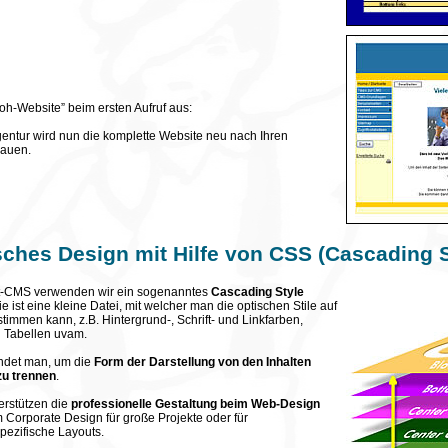
Roh-Website” beim ersten Aufruf aus:
gentur wird nun die komplette Website neu nach Ihren
auen.
sches Design mit Hilfe von CSS (Cascading S
ft-CMS verwenden wir ein sogenanntes
Cascading Style
e ist eine kleine Datei, mit welcher man die optischen Stile auf
timmen kann, z.B. Hintergrund-, Schrift- und Linkfarben,
n Tabellen uvam.
ndet man, um die
Form der Darstellung von den Inhalten
zu trennen
.
erstützen die
professionelle Gestaltung beim Web-Design
 Corporate Design für große Projekte oder für
ezifische Layouts.