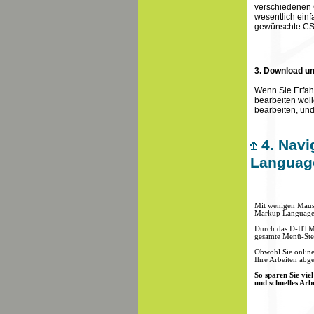
verschiedenen 
wesentlich einfa
gewünschte CSS
3. Download u
Wenn Sie Erfah
bearbeiten wol
bearbeiten, un
4. Navi
Languag
Mit wenigen Maus
Markup Language)
Durch das D-HT
gesamte Menü-Ste
Obwohl Sie online 
Ihre Arbeiten abge
So sparen Sie vie
und schnelles Arb